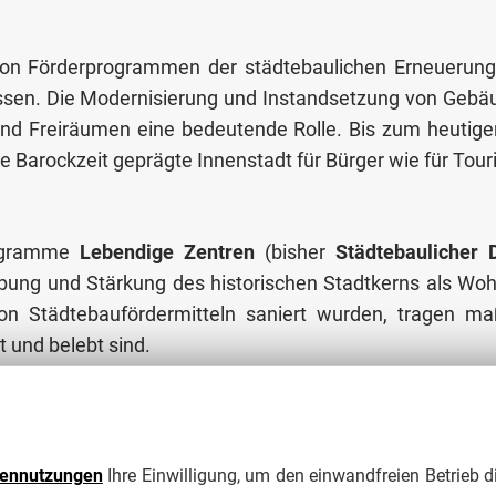
lfe von Förderprogrammen der städtebaulichen Erneue
ssen. Die Modernisierung und Instandsetzung von Gebäud
und Freiräumen eine bedeutende Rolle. Bis zum heutige
e Barockzeit geprägte Innenstadt für Bürger wie für Tour
Programme
Lebendige Zentren
(bisher
Städtebaulicher
elebung und Stärkung des historischen Stadtkerns als Woh
e von Städtebaufördermitteln saniert wurden, tragen 
 und belebt sind.
e von Bund und Land in Anspruch nehmen. Denn trotz de
chaft sich entwickeln wird und in welcher Art und Wei
es ist sicher: In Zittau wird gebaut, Sie brauchen sich 
tennutzungen
Ihre Einwilligung, um den einwandfreien Betrieb d