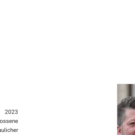
r 2023
sene
licher