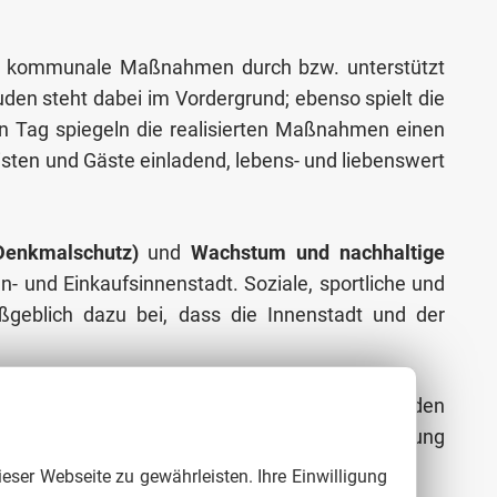
rung kommunale Maßnahmen durch bzw. unterstützt
en steht dabei im Vordergrund; ebenso spielt die
n Tag spiegeln die realisierten Maßnahmen einen
isten und Gäste einladend, lebens- und liebenswert
 Denkmalschutz
)
und
Wachstum und nachhaltige
n- und Einkaufsinnenstadt. Soziale, sportliche und
maßgeblich dazu bei, dass die Innenstadt und der
s hohen Sanierungsstandes gibt es weiterhin den
se die Programme der Städtebaulichen Erneuerung
nur aufmerksam umzuschauen!
ieser Webseite zu gewährleisten. Ihre Einwilligung