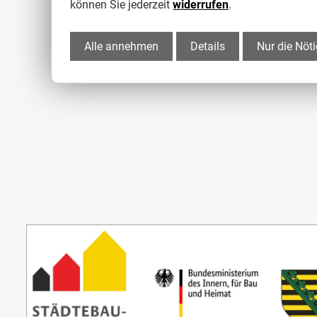
können Sie jederzeit
widerrufen
.
Alle annehmen
Details
Nur die Nöt