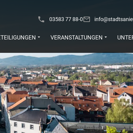
03583 77 88-0
info@stadtsanie
ETEILIGUNGEN
VERANSTALTUNGEN
UNTE