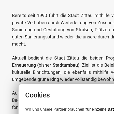
Bereits seit 1990 führt die Stadt Zittau mithi
private Vorhaben durch Weiterleitung von Zuschü
Sanierung und Gestaltung von Straßen, Plätzen 
guten Sanierungsstand wieder, die unsere durch di
macht.
Aktuell bedient die Stadt Zittau die beiden 
Erneuerung
(bisher
Stadtumbau
)
. Ziel ist die B
kulturelle Einrichtungen, die ebenfalls mithilf
umgebende grüne Ring wieder vollständig bewohnt
Auch in Zukunft wird die Stadt Zittau Zuschüss
Cookies
Bedarf an Einzelmaßnahmen. Wie die Förderlands
fortgeführt werden, ist zurzeit ungewiss. Doch ein
Wir und unsere Partner brauchen für einzelne
Da