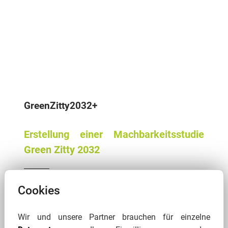
GreenZitty2032+
Erstellung einer Machbarkeitsstudie
Green Zitty 2032
Die Machbarkeitsstudie "GreenZitty2032'"
Cookies
ist ein Baustein des übergeordneten
Prozesses
GreenZitty2035+, der den
Wir und unsere Partner brauchen für einzelne
langfristigen Umbau Zittaus zu einer