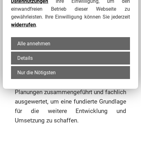
Datennutzungen
Ihre Einwilligung, um den
klimaresilienten Stadt vorbereitet.
Ziel
einwandfreien Betrieb dieser Webseite zu
der Studie ist es, die Rahmenbedingungen
gewährleisten. Ihre Einwilligung können Sie jederzeit
widerrufen
.
und Potenziale für eine zukünftige
Bewerbung zu prüfen sowie erste
Alle annehmen
Maßnahmen und
Entwicklungsschwerpunkte für einen
Details
klimaresilienten Stadtumbau aufzuzeigen.
Nur die Nötigsten
Dabei werden bereits vorliegende
Konzepte, Strategien, Analysen und
Planungen zusammengeführt und fachlich
ausgewertet, um eine fundierte Grundlage
für die weitere Entwicklung und
Umsetzung zu schaffen.