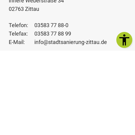
Innere Weberstraße 34
02763 Zittau
Telefon:
03583 77 88-0
Telefax:
03583 77 88 99
E-Mail:
info@stadtsanierung-zittau.de
Folgen uns auf folgenden Kanälen:
​
zittauer_stadtentwicklung
​
naturpark.zittauer.gebirge
​
zittauer-stadtentwicklungsgesellschaft-mbh