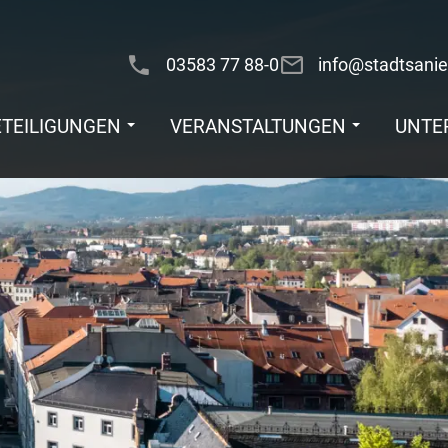
03583 77 88-0
info@stadtsanie
ETEILIGUNGEN
VERANSTALTUNGEN
UNTE