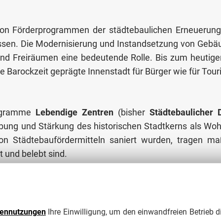
lfe von Förderprogrammen der städtebaulichen Erneue
ssen. Die Modernisierung und Instandsetzung von Gebäud
und Freiräumen eine bedeutende Rolle. Bis zum heutige
e Barockzeit geprägte Innenstadt für Bürger wie für Tour
Programme
Lebendige Zentren
(bisher
Städtebaulicher
elebung und Stärkung des historischen Stadtkerns als Woh
e von Städtebaufördermitteln saniert wurden, tragen 
 und belebt sind.
e von Bund und Land in Anspruch nehmen. Denn trotz de
chaft sich entwickeln wird und in welcher Art und Wei
es ist sicher: In Zittau wird gebaut, Sie brauchen sich 
tennutzungen
Ihre Einwilligung, um den einwandfreien Betrieb d