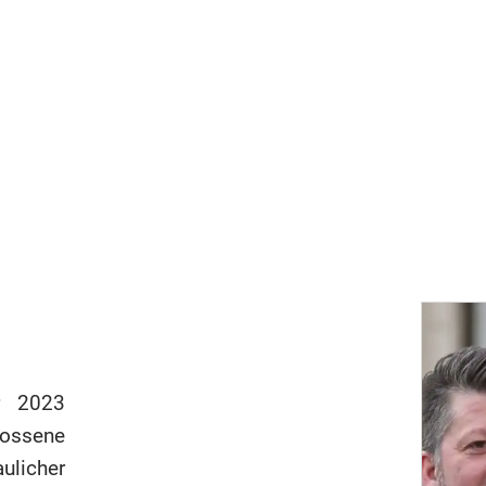
r 2023
sene
licher