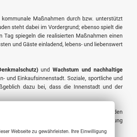
rung kommunale Maßnahmen durch bzw. unterstützt
en steht dabei im Vordergrund; ebenso spielt die
n Tag spiegeln die realisierten Maßnahmen einen
isten und Gäste einladend, lebens- und liebenswert
 Denkmalschutz
)
und
Wachstum und nachhaltige
n- und Einkaufsinnenstadt. Soziale, sportliche und
maßgeblich dazu bei, dass die Innenstadt und der
s hohen Sanierungsstandes gibt es weiterhin den
se die Programme der Städtebaulichen Erneuerung
nur aufmerksam umzuschauen!
ieser Webseite zu gewährleisten. Ihre Einwilligung