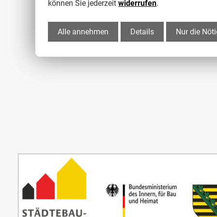
können Sie jederzeit
widerrufen
.
Alle annehmen
Details
Nur die Nöt