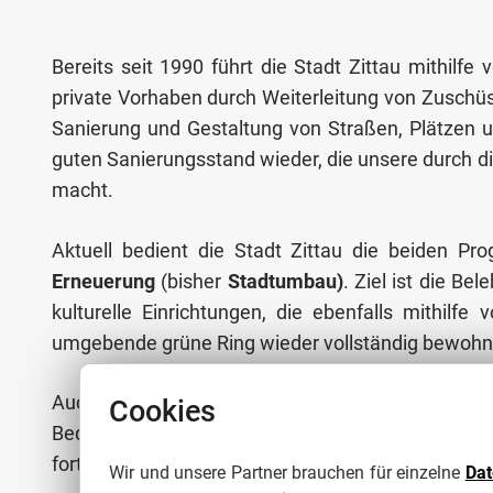
Bereits seit 1990 führt die Stadt Zittau mithi
private Vorhaben durch Weiterleitung von Zuschü
Sanierung und Gestaltung von Straßen, Plätzen 
guten Sanierungsstand wieder, die unsere durch di
macht.
Aktuell bedient die Stadt Zittau die beiden 
Erneuerung
(bisher
Stadtumbau
)
. Ziel ist die B
kulturelle Einrichtungen, die ebenfalls mithilf
umgebende grüne Ring wieder vollständig bewohnt
Auch in Zukunft wird die Stadt Zittau Zuschüss
Cookies
Bedarf an Einzelmaßnahmen. Wie die Förderlands
fortgeführt werden, ist zurzeit ungewiss. Doch ein
Wir und unsere Partner brauchen für einzelne
Da