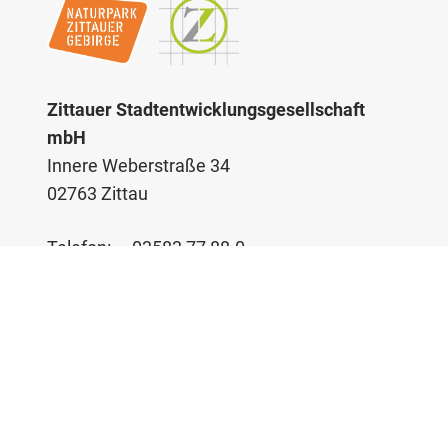
Zittauer Stadtentwicklungsgesellschaft
mbH
Innere Weberstraße 34
02763 Zittau
Telefon:
03583 77 88-0
Telefax:
03583 77 88 99
E-Mail:
info@stadtsanierung-zittau.de