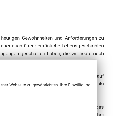
 heutigen Gewohnheiten und Anforderungen zu
n aber auch über persönliche Lebensgeschichten
dingungen geschaffen haben, die wir heute noch
n wie das Raumklima oder die Akustik.
 ihrer Ortsteile. Gehen Sie einmal jährlich auf
tlichen Helfern zum Tag des offenen Denkmals
ieser Webseite zu gewährleisten. Ihre Einwilligung
 dieser Tag zu einem Ereignis entwickelt, das
 Jahr wieder für alle etwas Interessantes dabei