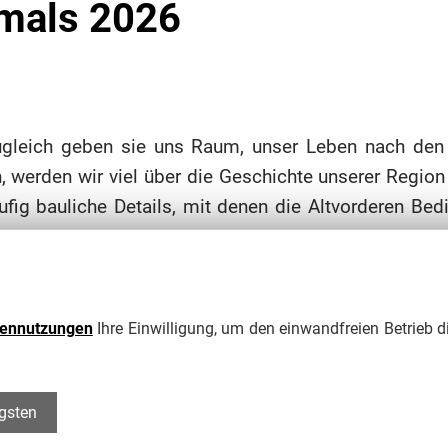
kmals 2026
ugleich geben sie uns Raum, unser Leben nach den
n, werden wir viel über die Geschichte unserer Regio
fig bauliche Details, mit denen die Altvorderen Be
g der Räume, sondern auch physikalische Eigenschafte
ch die Struktur und die Gestalt der Stadt Zittau und
September laden wir gemeinsam mit vielen ehrenam
tennutzungen
Ihre Einwilligung, um den einwandfreien Betrieb d
enen Denkmals statt. Über 30 Jahre hinweg hat sich
igsten
iligten Akteure bestimmt wird. So soll auch in diesem