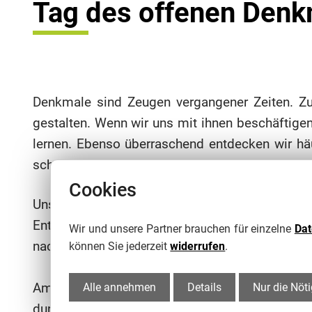
Tag des offenen Den
Denkmale sind Zeugen vergangener Zeiten. Z
gestalten. Wenn wir uns mit ihnen beschäftige
lernen. Ebenso überraschend entdecken wir häu
schätzen. Das betrifft nicht nur die Gestaltun
Cookies
Unsere Denkmäler und Altbauten prägen wesentli
Entdeckungsreise. Jeden zweiten Sonntag im 
Wir und unsere Partner brauchen für einzelne
Da
nach Zittau ein.
können Sie jederzeit
widerrufen
.
Am 13. September 2026 findet der Tag des off
Alle annehmen
Details
Nur die Nöt
durch Vielfalt und Kreativität der vielen bete